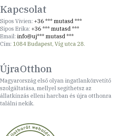
Kapcsolat
Sipos Vivien:
+36 *** mutasd ***
Sipos Erika:
+36 *** mutasd ***
Email:
info@uj*** mutasd ***
Cím:
1084 Budapest, Víg utca 28.
ÚjraOtthon
Magyarország első olyan ingatlanközvetítő
szolgáltatása, mellyel segíthetsz az
állatkínzás elleni harcban és újra otthonra
találni nekik.