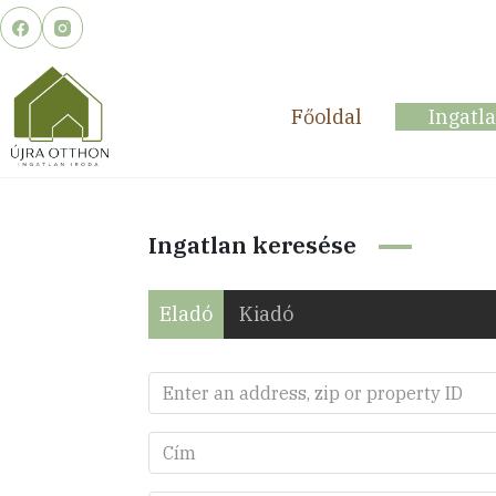
Skip
to
content
Főoldal
Ingatl
Ingatlan keresése
Eladó
Kiadó