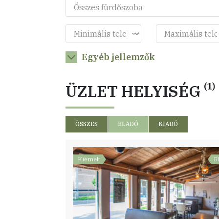
Egyéb jellemzők
ÜZLET HELYISÉG
(1)
ÖSSZES
ELADÓ
KIADÓ
Kiemelt
E