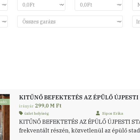
KITŰNŐ BEFEKTETÉS AZ ÉPÜLŐ ÚJPEST
ladó
299,0 M Ft
irányár
üzlet helyiség
Sipos Erika
KITŰNŐ BEFEKTETÉS AZ ÉPÜLŐ ÚJPESTI ST
frekventált részén, közvetlenül az épülő st
telken álló, 300 nm összterületű kereskedelm