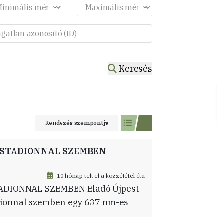
Keresés
Rendezés szempontja
I STADIONNAL SZEMBEN
10 hónap telt el a közzététel óta
ADIONNAL SZEMBEN Eladó Újpest
adionnal szemben egy 637 nm-es
i és lakóingatlan, valamint egy 42