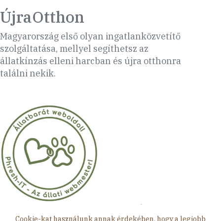
ÚjraOtthon
Magyarország első olyan ingatlanközvetítő
szolgáltatása, mellyel segíthetsz az
állatkínzás elleni harcban és újra otthonra
találni nekik.
Minden jog fenntartva © 2026 ÚjraOtthon
Cookie-kat használunk annak érdekében, hogy a legjobb