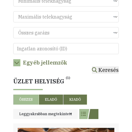
Egyéb jellemzők
Keresés
(1)
ÜZLET HELYISÉG
ÖSSZES
ELADÓ
KIADÓ
Leggyakrabban megtekintett