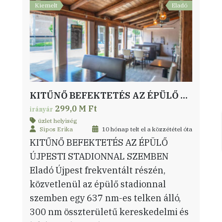
Kiemelt
Eladó
KITŰNŐ BEFEKTETÉS AZ ÉPÜLŐ ÚJPESTI STADIONNAL SZEMBEN
299,0 M Ft
irányár
üzlet helyiség
Sipos Erika
10 hónap telt el a közzététel óta
KITŰNŐ BEFEKTETÉS AZ ÉPÜLŐ
ÚJPESTI STADIONNAL SZEMBEN
Eladó Újpest frekventált részén,
közvetlenül az épülő stadionnal
szemben egy 637 nm-es telken álló,
300 nm összterületű kereskedelmi és