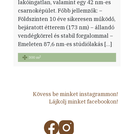
lakóingatlan, valamint egy 42 nm-es
csarnoképület. Főbb jellemzők: –
Földszinten 10 éve sikeresen működő,
bejáratott étterem (173 nm) – állandó
vendégkörrel és stabil forgalommal –
Emeleten 87,6 nm-es stúdiólakás […]
2
300 m
Kövess be minket instagrammon!
Lájkolj minket facebookon!