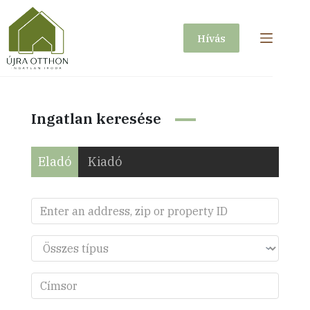
Skip
to
Hívás
content
Ingatlan keresése
Eladó
Kiadó