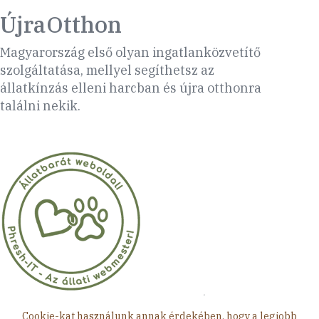
ÚjraOtthon
Magyarország első olyan ingatlanközvetítő
szolgáltatása, mellyel segíthetsz az
állatkínzás elleni harcban és újra otthonra
találni nekik.
Minden jog fenntartva © 2026 ÚjraOtthon
Cookie-kat használunk annak érdekében, hogy a legjobb