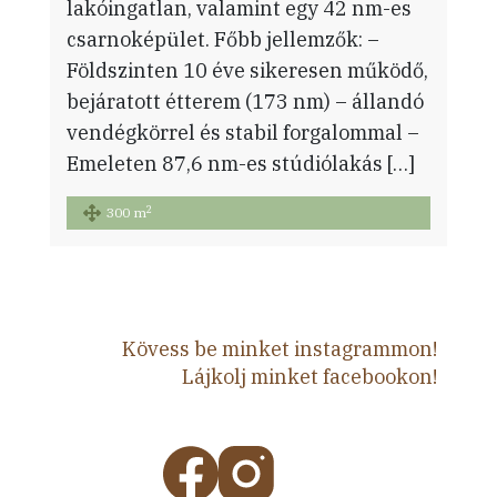
lakóingatlan, valamint egy 42 nm-es
csarnoképület. Főbb jellemzők: –
Földszinten 10 éve sikeresen működő,
bejáratott étterem (173 nm) – állandó
vendégkörrel és stabil forgalommal –
Emeleten 87,6 nm-es stúdiólakás […]
2
300 m
Kövess be minket instagrammon!
Lájkolj minket facebookon!