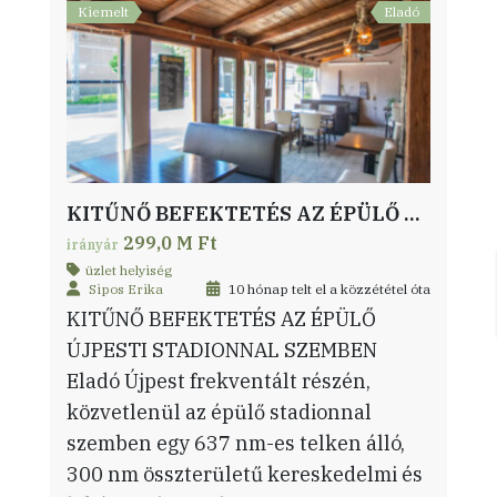
Kiemelt
Eladó
KITŰNŐ BEFEKTETÉS AZ ÉPÜLŐ ÚJPESTI STADIONNAL SZEMBEN
299,0 M Ft
irányár
üzlet helyiség
Sipos Erika
10 hónap telt el a közzététel óta
KITŰNŐ BEFEKTETÉS AZ ÉPÜLŐ
ÚJPESTI STADIONNAL SZEMBEN
Eladó Újpest frekventált részén,
közvetlenül az épülő stadionnal
szemben egy 637 nm-es telken álló,
300 nm összterületű kereskedelmi és