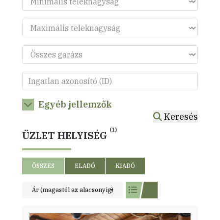
Egyéb jellemzők
Keresés
(1)
ÜZLET HELYISÉG
ÖSSZES
ELADÓ
KIADÓ
Ár (magastól az alacsonyig)