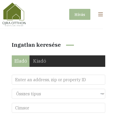
Skip
to
Hívás
content
Ingatlan keresése
Eladó
Kiadó