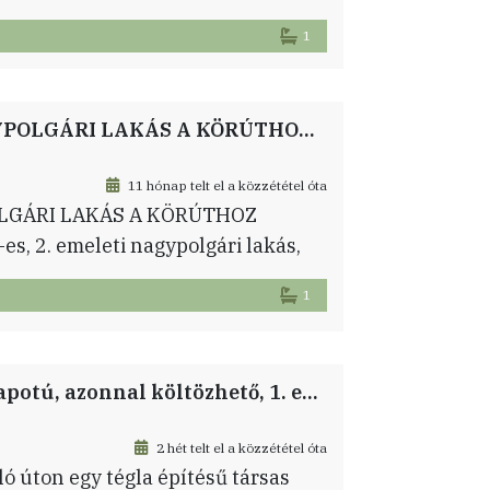
csolattal egy 2009-ben épült,
1
tlan jelenlegi tulajdonosai az első
akását birtokolják. A privát kert
KIVÁLÓ LEHETŐSÉG, FELÚJÍTANDÓ NAGYPOLGÁRI LAKÁS A KÖRÚTHOZ KÖZEL!
11 hónap telt el a közzététel óta
LGÁRI LAKÁS A KÖRÚTHOZ
es, 2. emeleti nagypolgári lakás,
 adottságainak köszönhetően
1
z közeli, liftes társasházban
yt parancsoló belmagasság és a
őszoba, konyha, kamra, […]
Budapesten a XIII. kerületben eladó jó állapotú, azonnal költözhető, 1. emeleti garzon lakás.
2 hét telt el a közzététel óta
ó úton egy tégla építésű társas