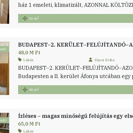
ház 1 emeleti, klimatizált, AZONNAL KÖLTÖZH
A 1950-es években épült társas házban folya
2
26 m
felújítási munkálatokat, állapota átlagos. J
falának felújítása és a ház vízvezetékek karb
előszoba és […]
BUDAPEST–2. KERÜLET–FELÚJÍTANDÓ–
ladó
48,0 M Ft
Lakás
Sipos Erika
BUDAPEST–2. KERÜLET–FELÚJÍTANDÓ–AZO
Budapesten a II. kerület Áfonya utcában egy p
szuterén szinten elhelyezkedő, nem sötét,
2
48 m
lakás. A lakás 42 nm nagyságú, saját tárolóva
szoba, konyha, kamra, közlekedő, fürdőszoba
található, illetve a lakásokhoz tartozó saját tá
ladó
65,0 M Ft
Lakás