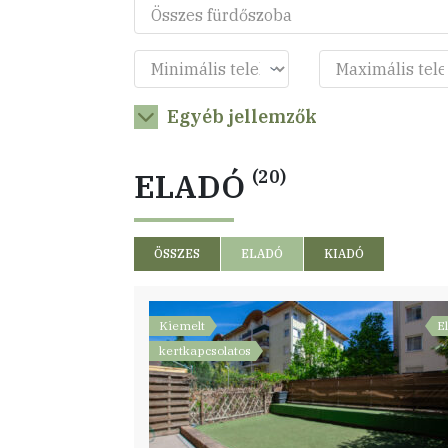
Egyéb jellemzők
ELADÓ
(20)
ÖSSZES
ELADÓ
KIADÓ
Kiemelt
E
kertkapcsolatos