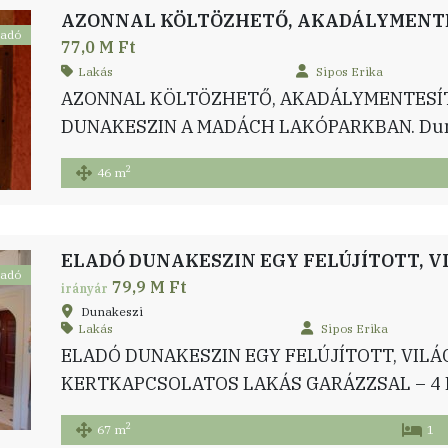
ladó
77,0 M Ft
Lakás
Sipos Erika
AZONNAL KÖLTÖZHETŐ, AKADÁLYMENTESÍ
DUNAKESZIN A MADÁCH LAKÓPARKBAN. Duna
lakóparkjában, rendezett, 2005-ben épült, szi
2
46 m
kínálunk megvételre egy jó állapotú, 46 m²-es,
ingatlan praktikus elosztású: amerikai konyh
fürdőszoba, külön WC, valamint egy 7 m²-es f
mindennapokat. […]
ladó
79,9 M Ft
irányár
Dunakeszi
Lakás
Sipos Erika
ELADÓ DUNAKESZIN EGY FELÚJÍTOTT, VILÁG
KERTKAPCSOLATOS LAKÁS GARÁZZSAL – 4
INGATLAN JELLEMZŐI: – Tégla építésű, lapos t
2
67 m
1
társasházban helyezkedik el – A körbenapozo