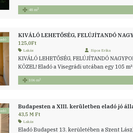
lakás 21,5 nm saját kert- és 7,5 nm teraszkap
2
48 m
szigetelt, téglaépítésű társas házban. Az inga
lakók, és a ház egyik legjobb elhelyezkedésű l
nem a […]
ladó
125,0Ft
Lakás
Sipos Erika
KIVÁLÓ LEHETŐSÉG, FELÚJÍTANDÓ NAGYPO
KÖZEL! Eladó a Visegrádi utcában egy 105 m²-
amely felújításra vár, de elrendezésének és
2
106 m
rengeteg lehetőséget rejt magában. A körútho
található ingatlan különlegessége a tekintél
tágas, világos terek. A jelenlegi elosztás – el
ladó
43,5 M Ft
Lakás
Eladó Budapest 13. kerületében a Szent Lászl