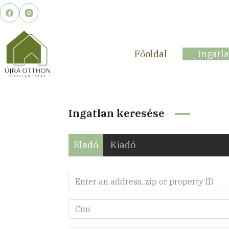
Skip
to
content
Főoldal
Ingatl
Ingatlan keresése
Eladó
Kiadó