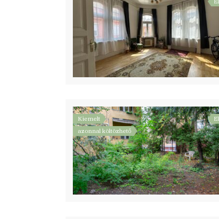
E
Kiemelt
E
azonnal költözhető