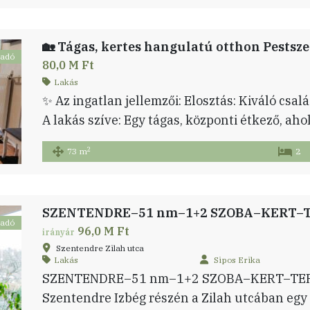
tartozik hozzá egy 7 nm-es erkély, egy 15 nm
garázs, melyben 2 autó kényelmesen elfér, pl
ladó
80,0 M Ft
Lakás
✨ Az ingatlan jellemzői: Elosztás: Kiváló csalá
A lakás szíve: Egy tágas, központi étkező, aho
kényelmesen összeülhet. Tájolás: * A konyha 
2
73 m
2
néznek. A nappali és a nagyméretű hálószoba 
zöld kertjére néz, így […]
SZENTENDRE–51 nm–1+2 SZOBA–KERT–
ladó
96,0 M Ft
irányár
Szentendre Zilah utca
Lakás
Sipos Erika
SZENTENDRE–51 nm–1+2 SZOBA–KERT–TER
Szentendre Izbég részén a Zilah utcában egy