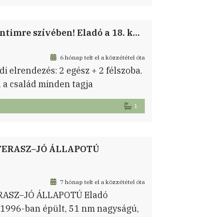
-es pincehelyiség és egy 42 nm-es
usz […]
🏡 Tágas, kertes hangulatú otthon Pestszentimre szívében! Eladó a 18. kerületben, a Nemes utca végénél egy 2000-ben épült, tégla építésű, földszinti lakás. Ha fontos a jó elosztás és a zöld környezet, de szeretnéd a saját ízlésedre formálni új otthonodat, ez a te lehetőséged!
6 hónap telt el a közzététel óta
di elrendezés: 2 egész + 2 félszoba.
l a család minden tagja
és a kisebb szobák az utca felé
1
a ház belső, tágas és gondozott
TERASZ–JÓ ÁLLAPOTÚ
7 hónap telt el a közzététel óta
ASZ–JÓ ÁLLAPOTÚ Eladó
 1996-ban épült, 51 nm nagyságú,