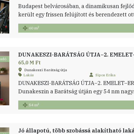
Budapest belvárosában, a dinamikusan fejlő
került egy frissen felújított és berendezett o
nappaliból és egy nagy méretű hálószobából,
2
60 m
tágas fürdőszobából áll. A közös költség 26.4
Ft a felújítási költség. A fűtés elektromos ka
DUNAKESZI-BARÁTSÁG ÚTJA–2. EMELET
ladó
65,0 M Ft
Dunakeszi Barátság útja
Lakás
Sipos Erika
DUNAKESZI-BARÁTSÁG ÚTJA–2. EMELET–ER
Dunakeszin a Barátság útján egy 54 nm nagys
állapotú, keleti fekvésű, 2. emeleti lakás. Az
2
54 m
felújításra: szobai padló burkolatok, teljes k
lévő radiátor. Ezenkívül a konyha és a nagyob
látták el, a munkamenetről készült fotók meg
Jó állapotú, több szobássá alakítható la