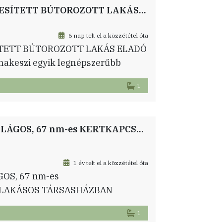
AZONNAL KÖLTÖZHETŐ, AKADÁLYMENTESÍTETT BÚTOROZOTT LAKÁS ELADÓ DUNAKESZIN A MADÁCH LAKÓPARKBAN.
6 nap telt el a közzététel óta
TETT BÚTOROZOTT LAKÁS ELADÓ
keszi egyik legnépszerűbb
getelt, liftes társas házban
1
 1. emeleti, erkélyes lakást. Az
ás nappali, külön hálószoba, tágas
edett erkély szolgálja a kényelmes
ELADÓ DUNAKESZIN EGY FELÚJÍTOTT, VILÁGOS, 67 nm-es KERTKAPCSOLATOS LAKÁS GARÁZZSAL – 4 LAKÁSOS TÁRSASHÁZBAN
1 év telt el a közzététel óta
OS, 67 nm-es
 LAKÁSOS TÁRSASHÁZBAN
etős, 4 lakásos, előkertes
1
tt lakás 67 nm alapterületű,