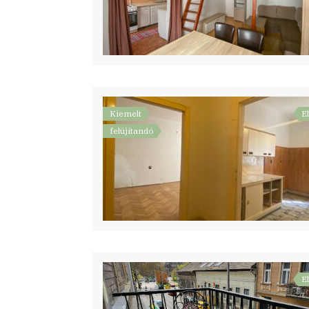
Kiemelt
E
felújítandó
E