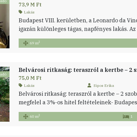
ladó
73,9 M Ft
Lakás
Budapest VIII. kerületben, a Leonardo da Vin
igazán különleges tágas, napfényes lakás. Az 
felső szomszéd nincs és a tető nem rég lett c
2
69 m
tájolásának köszönhetően napfényesek a sz
szobává alakítható a nagy tereknek köszönhe
Belvárosi ritkaság: teraszról a kertbe – 2 
ladó
75,0 M Ft
Lakás
Sipos Erika
Belvárosi ritkaság: teraszról a kertbe – 2 szob
megfelel a 3%-os hitel feltételeinek- Budapes
Vaskapu utcában kínálunk megvételre egy 60 
2
60 m
1
szoba + hall elosztású, közepes állapotú lakás
különleges adottság, a közös kert közvetlen e