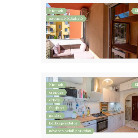
Kiemelt
E
azonnal költözhető
Kiemelt
E
csendes
erkély
felujitott
garázs
kertkapcsolatos
udvaron belüli parkolás