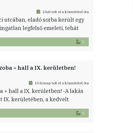
2 hét telt el a közzététel óta
ci utcában, eladó sorba került egy
ingatlan legfelső emeleti, tehát
serélve azon a részen. D – DNY -DK
1
obák, amelyek könnyen több
tően. A ház […]
szoba + hall a IX. kerületben!
10 hónap telt el a közzététel óta
a + hall a IX. kerületben! -A lakás
t IX. kerületében, a kedvelt
m²-es, félemeleten található, 2
1
t, amelyhez saját tároló és egy
lérése is […]