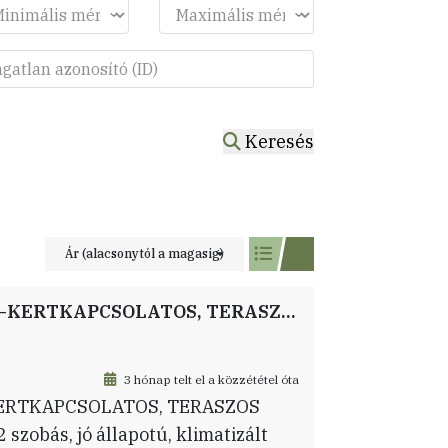
Keresés
Ár (alacsonytól a magasig)
BUDAPEST VIII. KERÜLET – CIPRUS UTCA–KERTKAPCSOLATOS, TERASZOS LAKÁS ELADÓ
3 hónap telt el a közzététel óta
KERTKAPCSOLATOS, TERASZOS
szobás, jó állapotú, klimatizált