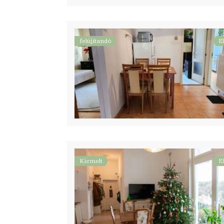
felújítandó
E
Kiemelt
E