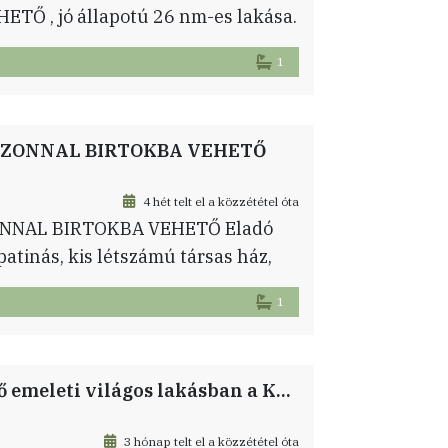
ETŐ , jó állapotú 26 nm-es lakása.
matosan végzik a karbantartási,
1
elenleg folyamatban van a lépcsőház
antartása. A lakás elosztása,
AZONNAL BIRTOKBA VEHETŐ
4 hét telt el a közzététel óta
NNAL BIRTOKBA VEHETŐ Eladó
atinás, kis létszámú társas ház,
 TELJESEN FELÚJÍTANDÓ garzon
1
l rendelkezik. Elosztása: előszoba,
 és WC A szinten összesen 3 lakás
roló. […]
Ízléses – magas minőségű felújítás egy első emeleti világos lakásban a Kálvária térnél.
3 hónap telt el a közzététel óta