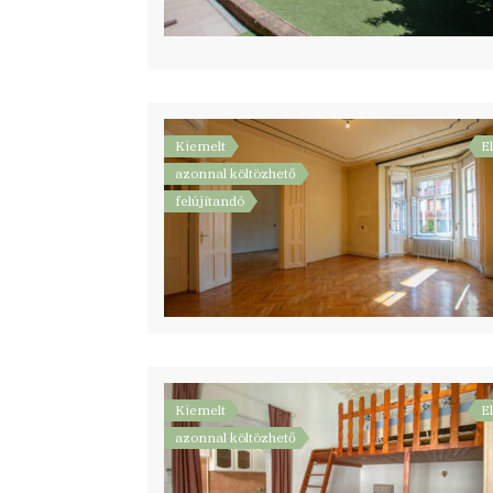
Kiemelt
E
azonnal költözhető
felújítandó
Kiemelt
E
azonnal költözhető