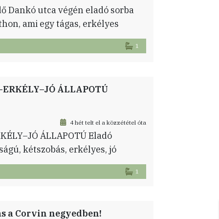
dő Dankó utca végén eladó sorba
tthon, ami egy tágas, erkélyes
 külön konyhából és egy szintén
1
24 Ft/hó és jelenleg pluszban 7.340
zánnal működik, de a […]
–ERKÉLY–JÓ ÁLLAPOTÚ
4 hét telt el a közzététel óta
KÉLY–JÓ ÁLLAPOTÚ Eladó
ágú, kétszobás, erkélyes, jó
 ingatlan 2017-ben került
1
onyha, illetve az egyik szobában
bik szoba falát hangszigeteléssel
tekinthetők. A […]
kás a Corvin negyedben!