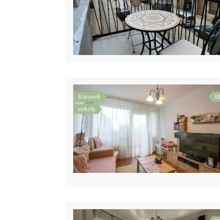
Kiemelt
E
erkély