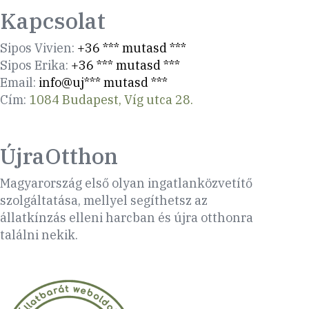
Kapcsolat
Sipos Vivien:
+36 *** mutasd ***
Sipos Erika:
+36 *** mutasd ***
Email:
info@uj*** mutasd ***
Cím:
1084 Budapest, Víg utca 28.
ÚjraOtthon
Magyarország első olyan ingatlanközvetítő
szolgáltatása, mellyel segíthetsz az
állatkínzás elleni harcban és újra otthonra
találni nekik.