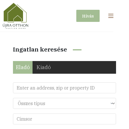
Skip
to
Hívás
content
Ingatlan keresése
Eladó
Kiadó