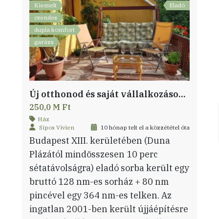
Kiemelt
Eladó
csendes
dupla komfort
garázs
Új otthonod és saját vállalkozásod egy helyen! 128 nm-es sorház + 80 nm-es pince!
250,0 M Ft
Ház
Sipos Vivien
10 hónap telt el a közzététel óta
Budapest XIII. kerületében (Duna
Plázától mindösszesen 10 perc
sétatávolságra) eladó sorba került egy
bruttó 128 nm-es sorház + 80 nm
pincével egy 364 nm-es telken. Az
ingatlan 2001-ben került újjáépítésre