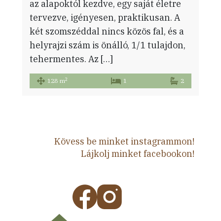
az alapoktól kezdve, egy saját életre
tervezve, igényesen, praktikusan. A
két szomszéddal nincs közös fal, és a
helyrajzi szám is önálló, 1/1 tulajdon,
tehermentes. Az […]
2
128 m
1
2
Kövess be minket instagrammon!
Lájkolj minket facebookon!