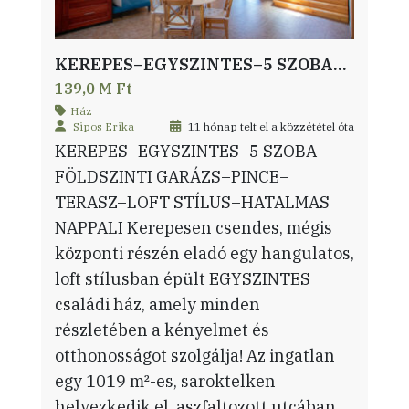
KEREPES–EGYSZINTES–5 SZOBA–FÖLDSZINTI GARÁZS–PINCE–TERASZ–LOFT STÍLUS–HATALMAS NAPPALI
139,0 M Ft
Ház
Sipos Erika
11 hónap telt el a közzététel óta
KEREPES–EGYSZINTES–5 SZOBA–
FÖLDSZINTI GARÁZS–PINCE–
TERASZ–LOFT STÍLUS–HATALMAS
NAPPALI Kerepesen csendes, mégis
központi részén eladó egy hangulatos,
loft stílusban épült EGYSZINTES
családi ház, amely minden
részletében a kényelmet és
otthonosságot szolgálja! Az ingatlan
egy 1019 m²-es, saroktelken
helyezkedik el, aszfaltozott utcában,