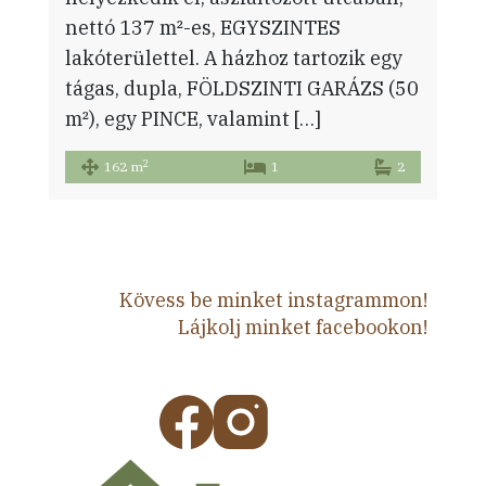
nettó 137 m²-es, EGYSZINTES
lakóterülettel. A házhoz tartozik egy
tágas, dupla, FÖLDSZINTI GARÁZS (50
m²), egy PINCE, valamint […]
2
162 m
1
2
Kövess be minket instagrammon!
Lájkolj minket facebookon!