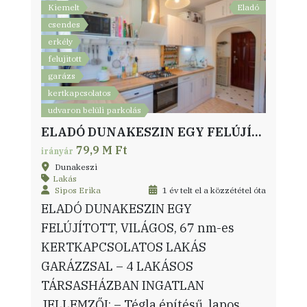
Kiemelt
Eladó
csendes
erkély
felujitott
garázs
kertkapcsolatos
udvaron belüli parkolás
ELADÓ DUNAKESZIN EGY FELÚJÍTOTT, VILÁGOS, 67 nm-es KERTKAPCSOLATOS LAKÁS GARÁZZSAL – 4 LAKÁSOS TÁRSASHÁZBAN
79,9 M Ft
irányár
Dunakeszi
Lakás
Sipos Erika
1 év telt el a közzététel óta
ELADÓ DUNAKESZIN EGY
FELÚJÍTOTT, VILÁGOS, 67 nm-es
KERTKAPCSOLATOS LAKÁS
GARÁZZSAL – 4 LAKÁSOS
TÁRSASHÁZBAN INGATLAN
JELLEMZŐI: – Tégla építésű, lapos