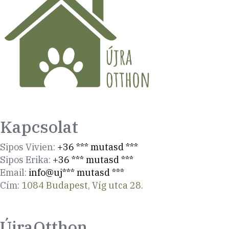
Kapcsolat
Sipos Vivien:
+36 *** mutasd ***
Sipos Erika:
+36 *** mutasd ***
Email:
info@uj*** mutasd ***
Cím:
1084 Budapest, Víg utca 28.
ÚjraOtthon