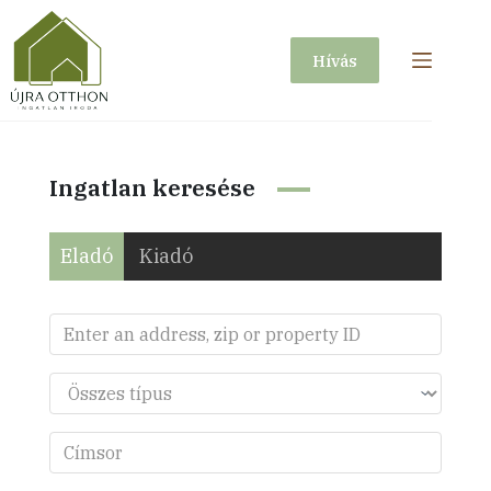
Skip
to
Hívás
content
Ingatlan keresése
Eladó
Kiadó