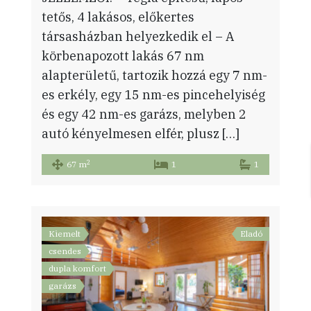
tetős, 4 lakásos, előkertes
társasházban helyezkedik el – A
körbenapozott lakás 67 nm
alapterületű, tartozik hozzá egy 7 nm-
es erkély, egy 15 nm-es pincehelyiség
és egy 42 nm-es garázs, melyben 2
autó kényelmesen elfér, plusz […]
2
67 m
1
1
Kiemelt
Eladó
csendes
dupla komfort
garázs