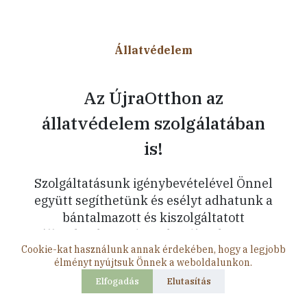
Állatvédelem
Az ÚjraOtthon az
állatvédelem szolgálatában
is!
Szolgáltatásunk igénybevételével Önnel
együtt segíthetünk és esélyt adhatunk a
bántalmazott és kiszolgáltatott
állatoknak. Minden sikerdíjunk 5 vagy
Cookie-kat használunk annak érdekében, hogy a legjobb
10% – val támogatunk egy aktuális
élményt nyújtsuk Önnek a weboldalunkon.
állatmentő akciót – orvosi számlák
Elfogadás
Elutasítás
kifizetésével – így elősegítve azon
emberek munkáját, akik nap mint nap,