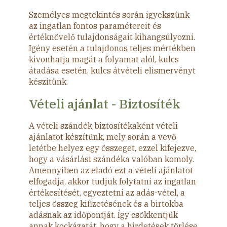
Személyes megtekintés során igyekszünk
az ingatlan fontos paramétereit és
értéknövelő tulajdonságait kihangsúlyozni.
Igény esetén a tulajdonos teljes mértékben
kivonhatja magát a folyamat alól, kulcs
átadása esetén, kulcs átvételi elismervényt
készítünk.
Vételi ajánlat - Biztosíték
A vételi szándék biztosítékaként vételi
ajánlatot készítünk, mely során a vevő
letétbe helyez egy összeget, ezzel kifejezve,
hogy a vásárlási szándéka valóban komoly.
Amennyiben az eladó ezt a vételi ajánlatot
elfogadja, akkor tudjuk folytatni az ingatlan
értékesítését, egyeztetni az adás-vétel, a
teljes összeg kifizetésének és a birtokba
adásnak az időpontját. Így csökkentjük
annak kockázatát, hogy a hirdetések törlése