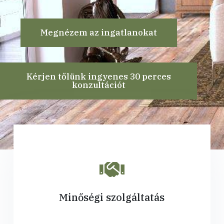
Megnézem az ingatlanokat
Kérjen tőlünk ingyenes 30 perces
konzultációt
Minőségi szolgáltatás