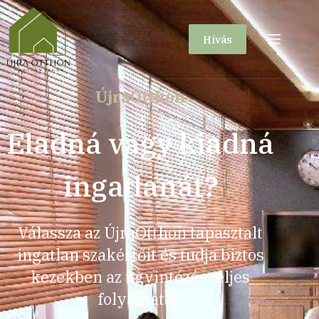
Hívás
ÚjraOtthon
Eladná vagy kiadná
ingatlanát?
Válassza az ÚjraOtthon tapasztalt
ingatlan szakértőit és tudja biztos
kezekben az ügyintézés teljes
folyamatát!