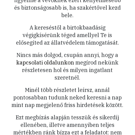
figyelnie a vevőknek ezért kényelmesebb
és biztonságosabb is, ha szakértővel kezd
bele.
A kereséstől a birtokbaadásig
végigkísérünk téged amellyel Te is
elősegíted az állatvédelem támogatását.
Nincs más dolgod, csupán annyi, hogy a
kapcsolati oldalunkon
megírod nekünk
részletesen hol és milyen ingatlant
szeretnél.
Minél több részletet leírsz, annál
pontosabban tudunk neked keresni a nap
mint nap megjelenő friss hirdetések között.
Ezt megbízás alapján tesszük és sikerdíj
ellenében, illetve amennyiben teljes
mértékben ránk bízza ezt a feladatot: nem