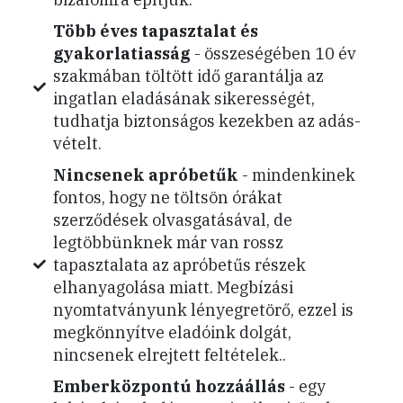
Több éves tapasztalat és
gyakorlatiasság
- összeségében 10 év
szakmában töltött idő garantálja az
ingatlan eladásának sikerességét,
tudhatja biztonságos kezekben az adás-
vételt.
Nincsenek apróbetűk
- mindenkinek
fontos, hogy ne töltsön órákat
szerződések olvasgatásával, de
legtöbbünknek már van rossz
tapasztalata az apróbetűs részek
elhanyagolása miatt. Megbízási
nyomtatványunk lényegretörő, ezzel is
megkönnyítve eladóink dolgát,
nincsenek elrejtett feltételek..
Emberközpontú hozzáállás
- egy