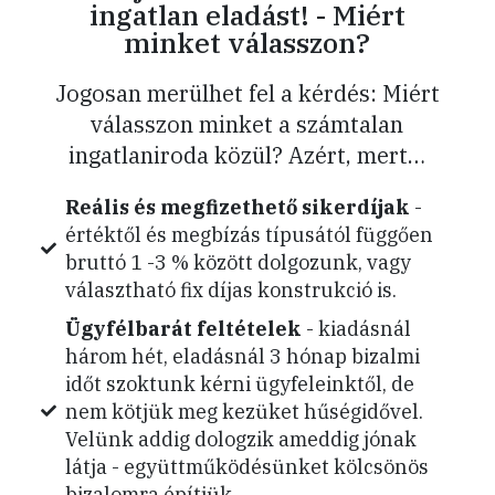
ingatlan eladást! - Miért
minket válasszon?
Jogosan merülhet fel a kérdés: Miért
válasszon minket a számtalan
ingatlaniroda közül? Azért, mert…
Reális és megfizethető sikerdíjak
-
értéktől és megbízás típusától függően
bruttó 1 -3 % között dolgozunk, vagy
választható fix díjas konstrukció is.
Ügyfélbarát feltételek
- kiadásnál
három hét, eladásnál 3 hónap bizalmi
időt szoktunk kérni ügyfeleinktől, de
nem kötjük meg kezüket hűségidővel.
Velünk addig dologzik ameddig jónak
látja - együttműködésünket kölcsönös
bizalomra építjük.