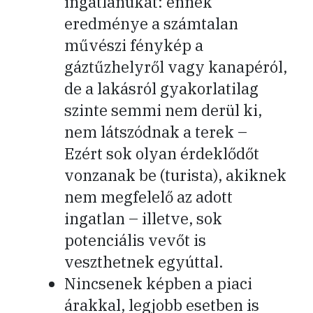
ingatlanukat: ennek
eredménye a számtalan
művészi fénykép a
gáztűzhelyről vagy kanapéról,
de a lakásról gyakorlatilag
szinte semmi nem derül ki,
nem látszódnak a terek –
Ezért sok olyan érdeklődőt
vonzanak be (turista), akiknek
nem megfelelő az adott
ingatlan – illetve, sok
potenciális vevőt is
veszthetnek egyúttal.
Nincsenek képben a piaci
árakkal, legjobb esetben is