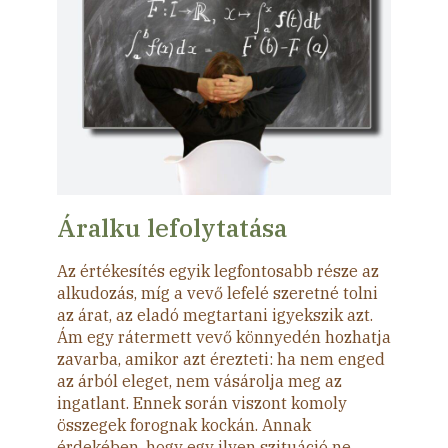
Áralku lefolytatása
Az értékesítés egyik
legfontosabb
része az
alkudozás, míg a vevő lefelé szeretné tolni
az árat, az eladó megtartani igyekszik azt.
Ám egy rátermett vevő könnyedén hozhatja
zavarba, amikor azt érezteti: ha nem enged
az árból eleget, nem vásárolja meg az
ingatlant. Ennek során viszont komoly
összegek forognak kockán. Annak
érdekében, hogy egy ilyen szituáció ne