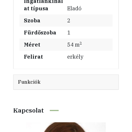
Ingatlankínál
at típusa
Eladó
Szoba
2
Fürdőszoba
1
2
Méret
54 m
Felirat
erkély
Funkciók
Kapcsolat