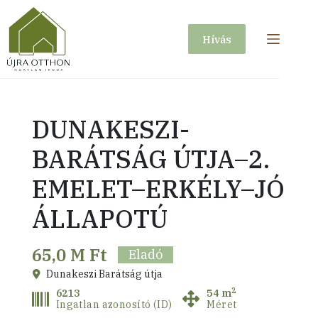
Skip
to
Hívás
content
DUNAKESZI-
BARÁTSÁG ÚTJA–2.
EMELET–ERKÉLY–JÓ
ÁLLAPOTÚ
65,0 M Ft
Eladó
Dunakeszi Barátság útja
2
6213
54 m
Ingatlan azonosító (ID)
Méret