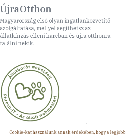
ÚjraOtthon
Magyarország első olyan ingatlanközvetítő
szolgáltatása, mellyel segíthetsz az
állatkínzás elleni harcban és újra otthonra
találni nekik.
Minden jog fenntartva © 2026 ÚjraOtthon
Cookie-kat használunk annak érdekében, hogy a legjobb