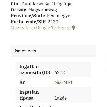
Cím
Dunakeszi Barátság útja
Ország
Magyarország
Province/State
Pest megye
Postal code/ZIP
2120
Megnyitás a Google Térképen
Ismertetés
Ingatlan
azonosító (ID)
6213
Ár
65,0 M Ft
Ingatlan
típusa
Lakás