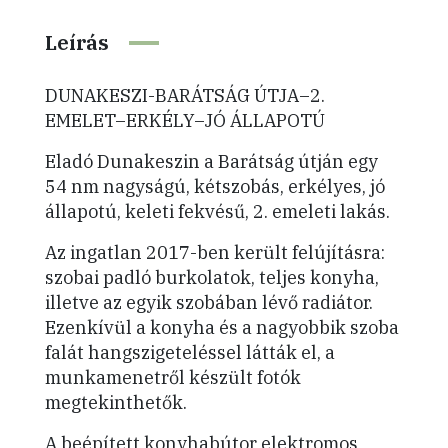
Leírás
DUNAKESZI-BARÁTSÁG ÚTJA–2.
EMELET–ERKÉLY–JÓ ÁLLAPOTÚ
Eladó Dunakeszin a Barátság útján egy
54 nm nagyságú, kétszobás, erkélyes, jó
állapotú, keleti fekvésű, 2. emeleti lakás.
Az ingatlan 2017-ben került felújításra:
szobai padló burkolatok, teljes konyha,
illetve az egyik szobában lévő radiátor.
Ezenkívül a konyha és a nagyobbik szoba
falát hangszigeteléssel látták el, a
munkamenetről készült fotók
megtekinthetők.
A beépített konyhabútor elektromos