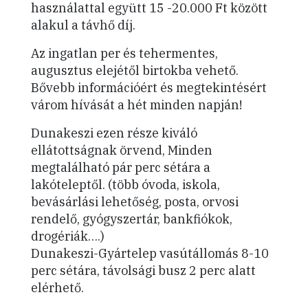
használattal együtt 15 -20.000 Ft között
alakul a távhő díj.
Az ingatlan per és tehermentes,
augusztus elejétől birtokba vehető.
Bővebb információért és megtekintésért
várom hívását a hét minden napján!
Dunakeszi ezen része kiváló
ellátottságnak örvend, Minden
megtalálható pár perc sétára a
lakóteleptől. (több óvoda, iskola,
bevásárlási lehetőség, posta, orvosi
rendelő, gyógyszertár, bankfiókok,
drogériák….)
Dunakeszi-Gyártelep vasútállomás 8-10
perc sétára, távolsági busz 2 perc alatt
elérhető.