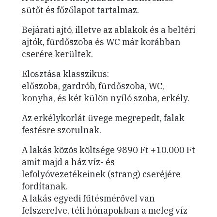
sütőt és főzőlapot tartalmaz.
Bejárati ajtó, illetve az ablakok és a beltéri
ajtók, fürdőszoba és WC már korábban
cserére kerültek.
Elosztása klasszikus:
előszoba, gardrób, fürdőszoba, WC,
konyha, és két külön nyíló szoba, erkély.
Az erkélykorlát üvege megrepedt, falak
festésre szorulnak.
A lakás közös költsége 9890 Ft +10.000 Ft
amit majd a ház víz- és
lefolyóvezetékeinek (strang) cseréjére
fordítanak.
A lakás egyedi fűtésmérővel van
felszerelve, téli hónapokban a meleg víz