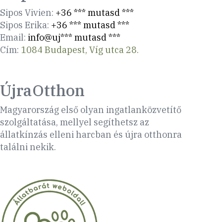
Sipos Vivien:
+36 *** mutasd ***
Sipos Erika:
+36 *** mutasd ***
Email:
info@uj*** mutasd ***
Cím:
1084 Budapest, Víg utca 28.
ÚjraOtthon
Magyarország első olyan ingatlanközvetítő
szolgáltatása, mellyel segíthetsz az
állatkínzás elleni harcban és újra otthonra
találni nekik.