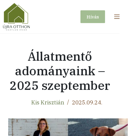
Skip
to
Hívás
content
Állatmentő
adományaink –
2025 szeptember
Kis Krisztián
2025.09.24.