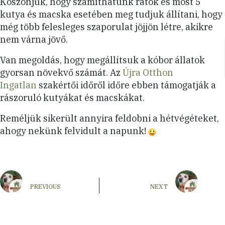
Köszönjük, hogy számíthatunk rátok és most 5
kutya és macska esetében meg tudjuk állítani, hogy
még több felesleges szaporulat jöjjön létre, akikre
nem várna jövő.
Van megoldás, hogy megállítsuk a kóbor állatok
gyorsan növekvő számát. Az
Újra Otthon
Ingatlan
szakértői időről időre ebben támogatják a
rászoruló kutyákat és macskákat.
Reméljük sikerült annyira feldobni a hétvégéteket,
ahogy nekünk felvidult a napunk!
PREVIOUS
NEXT